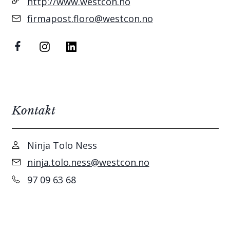
http://www.westcon.no
firmapost.floro@westcon.no
Kontakt
Ninja Tolo Ness
ninja.tolo.ness@westcon.no
97 09 63 68