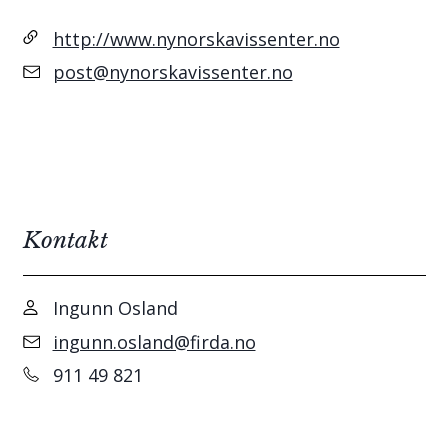
http://www.nynorskavissenter.no
post@nynorskavissenter.no
Kontakt
Ingunn Osland
ingunn.osland@firda.no
911 49 821